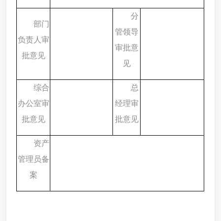
分
部门
管领导
负责人审
审批意
批意见
见
综合
总
办公室审
经理审
批意见
批意见
资产
管理员备
案