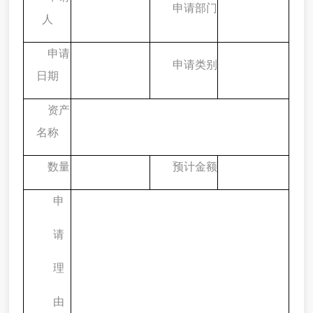
申请部门
人
申请
申请类别
日期
资产
名称
数量
预计金额
申
请
理
由