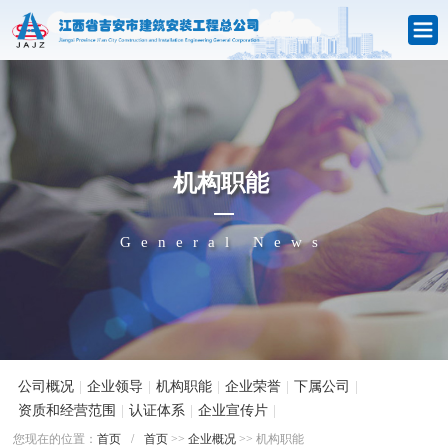
机构职能
General News
公司概况
|
企业领导
|
机构职能
|
企业荣誉
|
下属公司
|
资质和经营范围
|
认证体系
|
企业宣传片
|
您现在的位置：
首页
/
首页
>>
企业概况
>> 机构职能