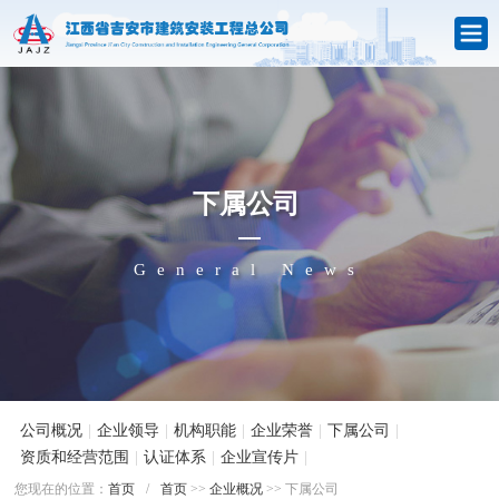
下属公司
General News
公司概况
|
企业领导
|
机构职能
|
企业荣誉
|
下属公司
|
资质和经营范围
|
认证体系
|
企业宣传片
|
您现在的位置：
首页
/
首页
>>
企业概况
>> 下属公司