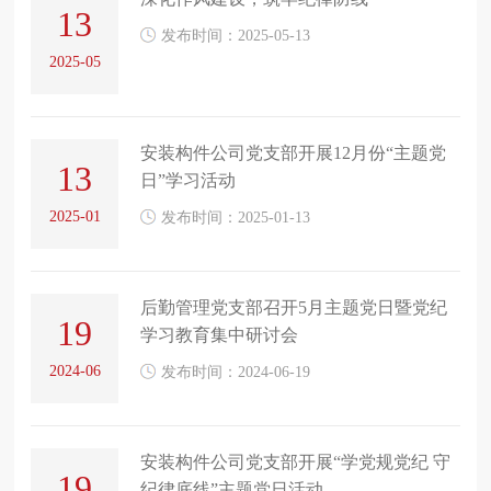
13
发布时间：2025-05-13
2025-05
安装构件公司党支部开展12月份“主题党
13
日”学习活动
2025-01
发布时间：2025-01-13
后勤管理党支部召开5月主题党日暨党纪
19
学习教育集中研讨会
2024-06
发布时间：2024-06-19
安装构件公司党支部开展“学党规党纪 守
19
纪律底线”主题党日活动