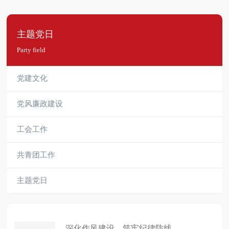
主题党日
Party field
党建文化
党风廉政建设
工会工作
共青团工作
主题党日
深化作风建设，筑牢纪律防线