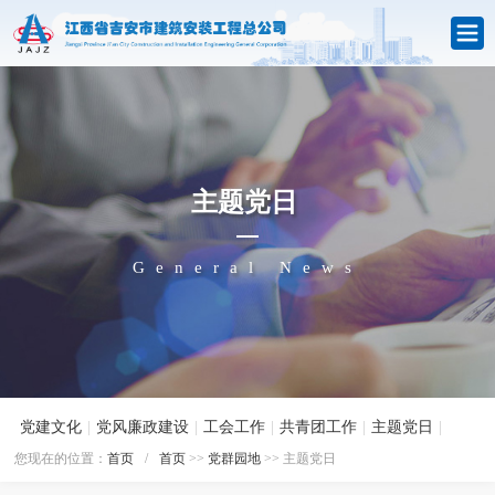
主题党日
General News
党建文化
|
党风廉政建设
|
工会工作
|
共青团工作
|
主题党日
|
您现在的位置：
首页
/
首页
>>
党群园地
>> 主题党日