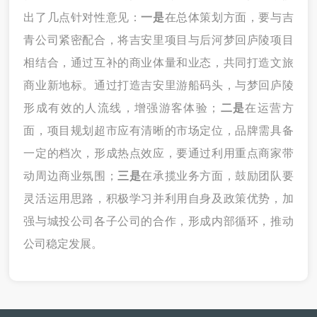
出了
几点
针对性意见
：
一是
在总体策划方面，要与吉
青公司紧密配合，将吉安里项目与后河梦回庐陵项目
相结合，通过互补的商业体量和业态，共同打造文旅
商业新地标。通过打造吉安里游船码头，与梦回庐陵
形成有效的人流线，增强游客体验
；
二是
在
运营
方
面，
项目规划超市
应有清晰的市场定位，品牌需具备
一定的档次，形成热点效应
，
要
通过
利用
重点商家带
动周边商业氛围
；
三是
在
承揽业务方面，鼓励团队要
灵活运用思路，积极学习并利用自身及政策优势，加
强与
城投公司各
子公司的合作，形成内部循环，推动
公司
稳定
发展。