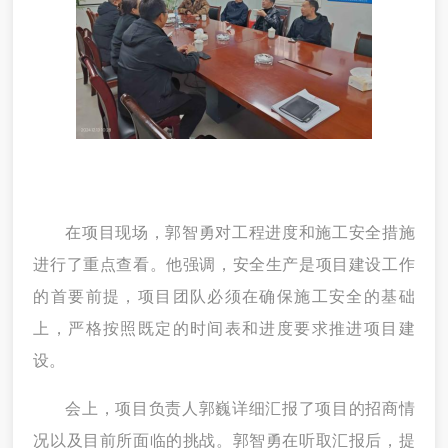
在项目现场，
郭智勇对工程进度和
施工
安全措施
进行了
重点查看
。
他
强调，安全
生产
是
项目
建设工作
的首要前提，项目团队
必须
在确保
施工
安全的基础
上，严格按照既定的时间表和进度要求推进项目建
设。
会上，
项目负责人郭巍
详细
汇报了项目的招商情
况以及目前所面临的挑战。郭
智勇在
听取汇报后，提