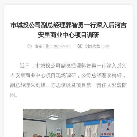
市城投公司副总经理郭智勇一行深入后河吉
安里商业中心项目调研
发布日期：2025-07-13
浏览次数：
326
近日，
市城投公司副总经理郭智勇
一行深入后河
吉安里
商业中心
项目
现场
调研
，
公司总经理
李梅轩
，
副总经理
朱剑
峰
、陈志俊以及项目
第一责任人
郭巍
陪
同
。